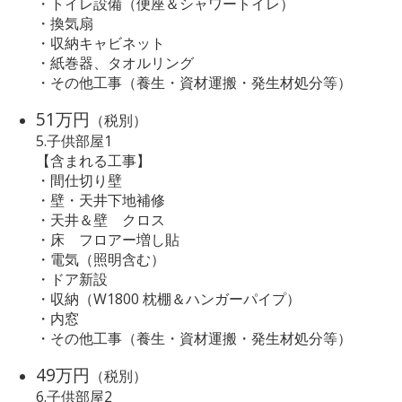
・トイレ設備（便座＆シャワートイレ）
・換気扇
・収納キャビネット
・紙巻器、タオルリング
・その他工事（養生・資材運搬・発生材処分等）
51万円
（税別）
5.子供部屋1
【含まれる工事】
・間仕切り壁
・壁・天井下地補修
・天井＆壁 クロス
・床 フロアー増し貼
・電気（照明含む）
・ドア新設
・収納（W1800 枕棚＆ハンガーパイプ）
・内窓
・その他工事（養生・資材運搬・発生材処分等）
49万円
（税別）
6.子供部屋2