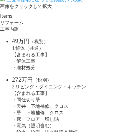
画像をクリックして拡大
Items
リフォーム
工事内訳
49万円
（税別）
1.解体（共通）
【含まれる工事】
・解体工事
・廃材処分
272万円
（税別）
2.リビング・ダイニング・キッチン
【含まれる工事】
・間仕切り壁
・天井 下地補修、クロス
・壁 下地補修、クロス
・床 フロアー増し貼
・電気（照明含む）
・給水、給湯、排水移設＆接続