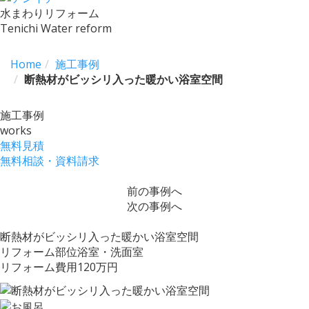
水まわりリフォーム
Tenichi Water reform
toggle
navigation
Home
施工事例
断熱材がビッシリ入った暖かい浴室空間
施工事例
works
無料見積
無料相談・資料請求
前の事例へ
次の事例へ
断熱材がビッシリ入った暖かい浴室空間
リフォーム部位
浴室・洗面室
リフォーム費用
120万円