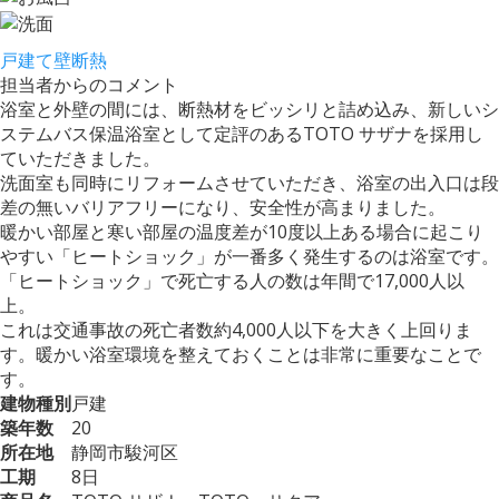
戸建て
壁断熱
担当者からのコメント
浴室と外壁の間には、断熱材をビッシリと詰め込み、新しいシ
ステムバス保温浴室として定評のあるTOTO サザナを採用し
ていただきました。
洗面室も同時にリフォームさせていただき、浴室の出入口は段
差の無いバリアフリーになり、安全性が高まりました。
暖かい部屋と寒い部屋の温度差が10度以上ある場合に起こり
やすい「ヒートショック」が一番多く発生するのは浴室です。
「ヒートショック」で死亡する人の数は年間で17,000人以
上。
これは交通事故の死亡者数約4,000人以下を大きく上回りま
す。暖かい浴室環境を整えておくことは非常に重要なことで
す。
建物種別
戸建
築年数
20
所在地
静岡市駿河区
工期
8日