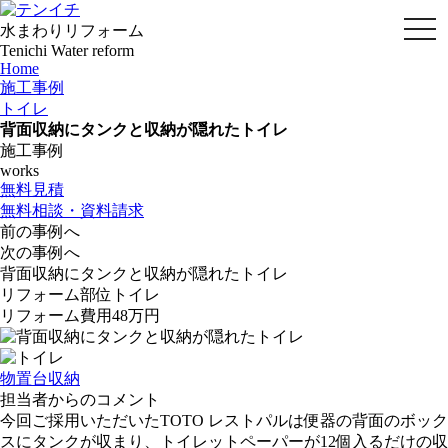
水まわりリフォーム
togg
Tenichi Water reform
navi
Home
施工事例
トイレ
背面収納にタンクと収納が隠れたトイレ
施工事例
works
無料見積
無料相談・資料請求
前の事例へ
次の事例へ
背面収納にタンクと収納が隠れたトイレ
リフォーム部位
トイレ
リフォーム費用
48万円
物置台
収納
担当者からのコメント
今回ご採用いただいたTOTO レストパルは便器の背面のボック
スにタンクが収まり、トイレットペーパーが12個入るだけの収