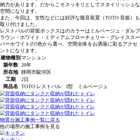
納力があります。だからこそスッキリとしてスタイリッシュな
空間になります。
また、今回は、女性などには好評な擬音装置（TOTO 音姫）も
取り付けました。
レストパルの背面ボックスはのカラーはミルベージュ・ダルブ
ラウン・ホワイト・ミディアムフローチェリー・グレイススー
パーホワイトの5色から選べ、空間全体をお洒落に彩るアクセ
ントになります。
建物種別
マンション
築年数
20年
所在地
静岡市駿河区
工期
2日
商品名
TOTO レストパル I型 ミルベージュ
物置台施工事例一覧に戻る
他の場所の施工事例を見る
キッチン