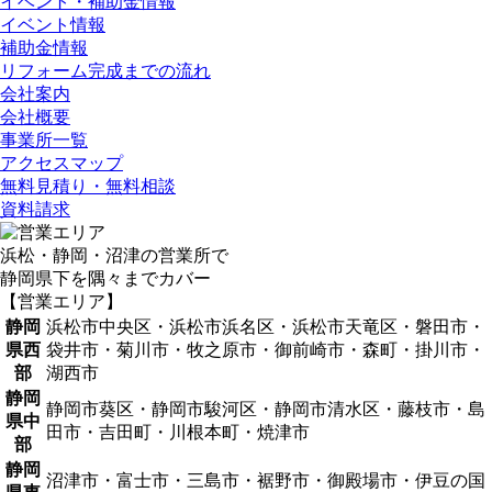
イベント・補助金情報
イベント情報
補助金情報
リフォーム完成までの流れ
会社案内
会社概要
事業所一覧
アクセスマップ
無料見積り・無料相談
資料請求
浜松・静岡・沼津の営業所で
静岡県下を隅々までカバー
【営業エリア】
静岡
浜松市中央区・浜松市浜名区・浜松市天竜区・磐田市・
県西
袋井市・菊川市・牧之原市・御前崎市・森町・掛川市・
部
湖西市
静岡
静岡市葵区・静岡市駿河区・静岡市清水区・藤枝市・島
県中
田市・吉田町・川根本町・焼津市
部
静岡
沼津市・富士市・三島市・裾野市・御殿場市・伊豆の国