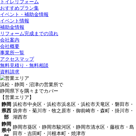
トイレリフォーム
おすすめプラン集
イベント・補助金情報
イベント情報
補助金情報
リフォーム完成までの流れ
会社案内
会社概要
事業所一覧
アクセスマップ
無料見積り・無料相談
資料請求
浜松・静岡・沼津の営業所で
静岡県下を隅々までカバー
【営業エリア】
静岡
浜松市中央区・浜松市浜名区・浜松市天竜区・磐田市・
県西
袋井市・菊川市・牧之原市・御前崎市・森町・掛川市・
部
湖西市
静岡
静岡市葵区・静岡市駿河区・静岡市清水区・藤枝市・島
県中
田市・吉田町・川根本町・焼津市