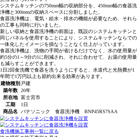
システムキッチンの750mm幅の収納部分を、450mm幅の食器洗
浄機と300mmの収納スペースに分割しました。
食器洗浄機は、電気・給水・排水の機能が必要なため、それら
の工事も同時に行いました。
新しい収納と食器洗浄機の前面は、既設のシステムキッチンと
同じパネルを使用することにより、システムキッチンならでの
一体化したイメージを損なうことなく仕上がっています。
食器洗浄機は、洗物の手間が省けるだけでなく、水の使用量が
約5分の1～9分の1に削減され、それに合わせて、お湯の使用量
も減らすことができます。
1日2回食洗機で食器を洗うようにすると、水道代と光熱費が1
年間で1万円以上も節約出来る効果があります。
建物種別
戸建
築年数
20年
所在地
富士宮市
工期
1日
商品名
パナソニック 食器洗浄機 BNP45RS7SAA
食洗機施工事例一覧に戻る