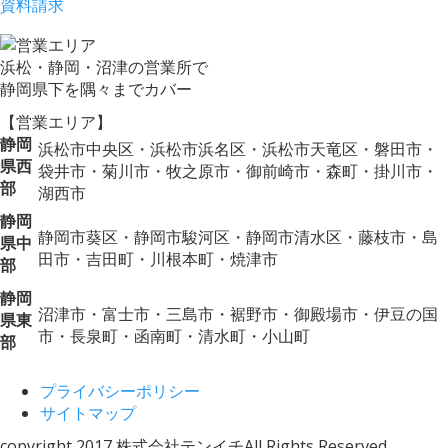
資料請求
浜松・静岡・沼津の営業所で
静岡県下を隅々までカバー
【営業エリア】
静岡
浜松市中央区・浜松市浜名区・浜松市天竜区・磐田市・
県西
袋井市・菊川市・牧之原市・御前崎市・森町・掛川市・
部
湖西市
静岡
静岡市葵区・静岡市駿河区・静岡市清水区・藤枝市・島
県中
田市・吉田町・川根本町・焼津市
部
静岡
沼津市・富士市・三島市・裾野市・御殿場市・伊豆の国
県東
市・長泉町・函南町・清水町・小山町
部
プライバシーポリシー
サイトマップ
copyright 2017 株式会社テンイチ
All Rights Reserved.