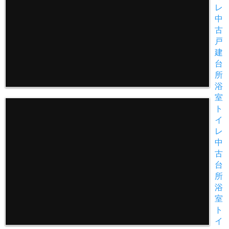
レ
中
古
戸
建
台
所
浴
室
ト
イ
レ
中
古
台
所
浴
室
ト
イ