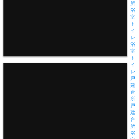
所
浴
室
ト
イ
レ
浴
室
ト
イ
レ
戸
建
台
所
戸
建
台
所
浴