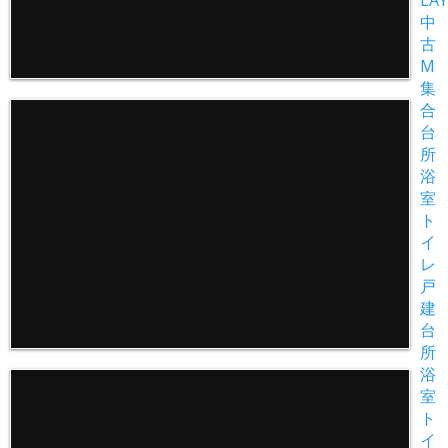
中
古
M
集
合
台
所
浴
室
ト
イ
レ
戸
建
台
所
浴
室
ト
イ