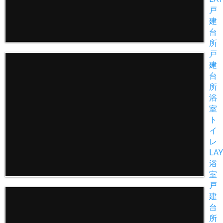
戸
建
台
所
戸
建
台
所
浴
室
ト
イ
レ
LAY
浴
室
戸
建
台
所