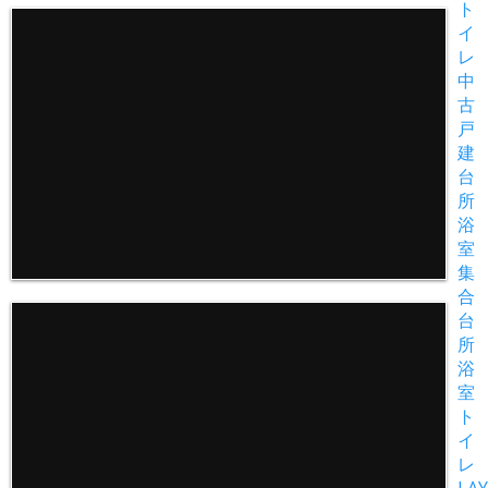
ト
イ
レ
中
古
戸
建
台
所
浴
室
集
合
台
所
浴
室
ト
イ
レ
LAY