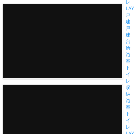
レ
LAY
戸
建
戸
建
台
所
浴
室
ト
イ
レ
収
納
浴
室
ト
イ
レ
LAY