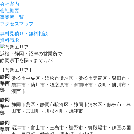
会社案内
会社概要
事業所一覧
アクセスマップ
無料見積り・無料相談
資料請求
浜松・静岡・沼津の営業所で
静岡県下を隅々までカバー
【営業エリア】
静岡
浜松市中央区・浜松市浜名区・浜松市天竜区・磐田市・
県西
袋井市・菊川市・牧之原市・御前崎市・森町・掛川市・
部
湖西市
静岡
静岡市葵区・静岡市駿河区・静岡市清水区・藤枝市・島
県中
田市・吉田町・川根本町・焼津市
部
静岡
沼津市・富士市・三島市・裾野市・御殿場市・伊豆の国
県東