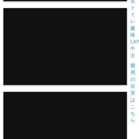
室
ト
イ
レ
趣
味
LAY
中
古
費
用
の
目
安
は
こ
ち
ら