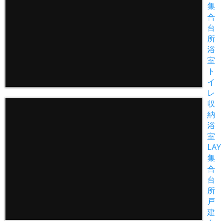
集
合
台
所
浴
室
ト
イ
レ
収
納
浴
室
LAY
集
合
台
所
戸
建