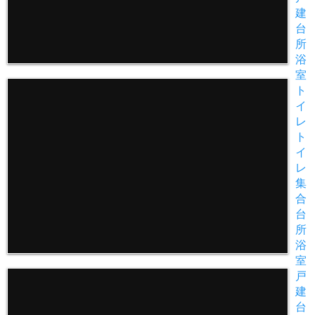
建
台
所
浴
室
ト
イ
レ
ト
イ
レ
集
合
台
所
浴
室
戸
建
台