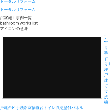
トータルリフォーム
トータルリフォーム
浴室
施工事例一覧
bathroom works list
アイコンの意味
手
す
り
手
す
り
1
坪
戸
建
て
食
洗
機
戸建
台所
手洗
浴室
物置台
トイレ
収納
壁付
パネル