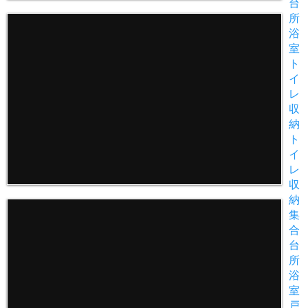
台
所
浴
室
ト
イ
レ
収
納
ト
イ
レ
収
納
集
合
台
所
浴
室
戸